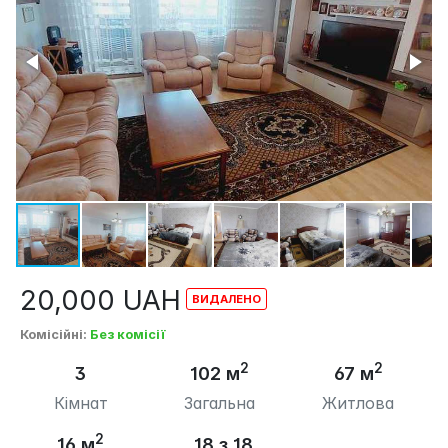
20,000
UAH
Комісійні
:
Без комісії
2
2
3
102 м
67 м
Кімнат
Загальна
Житлова
2
16 м
18 з 18