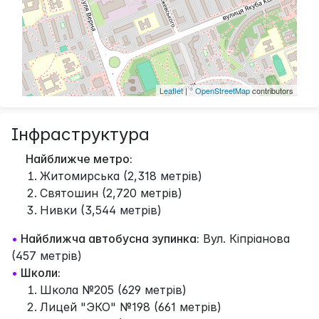
Leaflet
| ©
OpenStreetMap
contributors
Інфраструктура
Найближче метро:
Житомирська (2,318 метрів)
Святошин (2,720 метрів)
Нивки (3,544 метрів)
•
Найближча автобусна зупинка:
Вул. Кіпріанова
(457 метрів)
•
Школи:
Школа №205 (629 метрів)
Лицей "ЭКО" №198 (661 метрів)