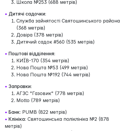
Школа №253 (688 метрів)
•
Дитячі садочки:
Служба зайнятості Святошинського района
(368 метрів)
Довіра (378 метрів)
Дитячий садок #560 (535 метрів)
•
Поштові відділення:
КИЇВ-170 (354 метрів)
Нова Пошта №53 (499 метрів)
Нова Пошта №192 (744 метрів)
•
Заправки:
АГЗС "Газовик" (778 метрів)
Motto (789 метрів)
•
Банк:
PUMB (822 метрів)
•
Клініка:
Святошинська поліклініка №2 (878
метрів)