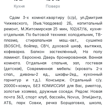
Кухня
Поверх
Сдам 3-х комнат.квартиру (с/р), ул.Дмитрия
Чижевского, (быв.Чаадаева) 2Б, капитальный
ремонт, М.Житомирская 25 мин, 102/67/16, кухня-
отдельная. По бытовой технике: холодильник, ТВ-
плазма, стиралальная маш.-авт., сушилка
(BOSCH), бойлер, СВЧ, духовой шкаф, вытяжка,
кофеварка. Балкон застеклённый, На полу
ламинат. Евроокна. Дверь бронированная. Ванная
комната. Отдельная спальня, зал, гостевая
(детская), Современная мебель: (кровать 2-х
спал., диваны-2 ед., шкафы-2ед., кухонный
гарнитур и т.д.). Консьерж. Отдельный с/у.
20000+комун, БЕЗ КОМИССИИ для Вас, риелтор,
золотые хозяева, дружные соседи. Рядом: Новая
почта 363, спорт клуб, бассейн, Novus, ЭпиЦентр,
АТБ, парк Совки, речка Борщаговка, школа,