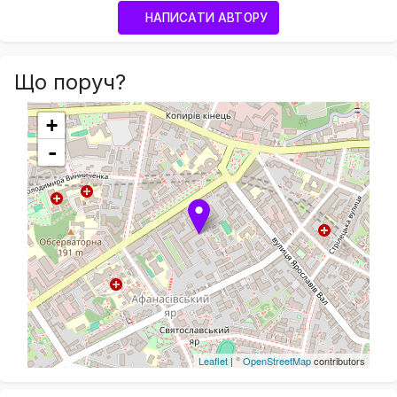
НАПИСАТИ АВТОРУ
Що поруч?
+
-
Leaflet
| ©
OpenStreetMap
contributors