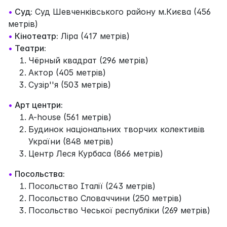
•
Суд:
Суд Шевченківського району м.Києва (456
метрів)
•
Кінотеатр:
Ліра (417 метрів)
•
Театри:
Чёрный квадрат (296 метрів)
Актор (405 метрів)
Сузір''я (503 метрів)
•
Арт центри:
A-house (561 метрів)
Будинок національних творчих колективів
України (848 метрів)
Центр Леся Курбаса (866 метрів)
•
Посольства:
Посольство Італії (243 метрів)
Посольство Словаччини (250 метрів)
Посольство Чеської республіки (269 метрів)