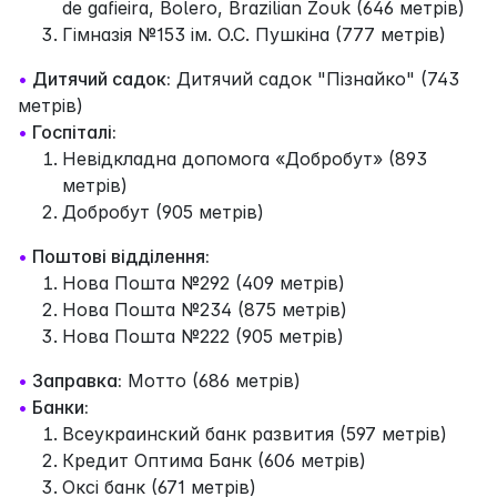
de gafieira, Bolero, Brazilian Zouk (646 метрів)
Гімназія №153 ім. О.С. Пушкіна (777 метрів)
•
Дитячий садок:
Дитячий садок "Пізнайко" (743
метрів)
•
Госпіталі:
Невідкладна допомога «Добробут» (893
метрів)
Добробут (905 метрів)
•
Поштові відділення:
Нова Пошта №292 (409 метрів)
Нова Пошта №234 (875 метрів)
Нова Пошта №222 (905 метрів)
•
Заправка:
Мотто (686 метрів)
•
Банки:
Всеукраинский банк развития (597 метрів)
Кредит Оптима Банк (606 метрів)
Оксі банк (671 метрів)