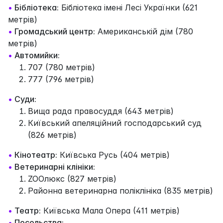
•
Бібліотека:
Бібліотека імені Лесі Українки (621
метрів)
•
Громадський центр:
Американськiй дiм (780
метрів)
•
Автомийки:
707 (780 метрів)
777 (796 метрів)
•
Суди:
Вища рада правосуддя (643 метрів)
Київський апеляційний господарський суд
(826 метрів)
•
Кінотеатр:
Київська Русь (404 метрів)
•
Ветеринарні клініки:
ZOOлюкс (827 метрів)
Районна ветеринарна поліклініка (835 метрів)
•
Театр:
Київська Мала Опера (411 метрів)
•
Посольства: