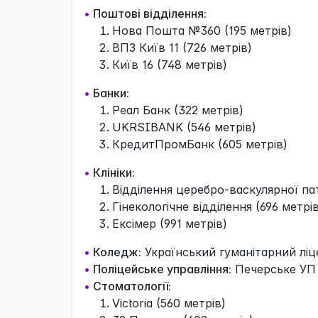
•
Поштові відділення:
Нова Пошта №360 (195 метрів)
ВПЗ Київ 11 (726 метрів)
Київ 16 (748 метрів)
•
Банки:
Реал Банк (322 метрів)
UKRSIBANK (546 метрів)
КредитПромБанк (605 метрів)
•
Клініки:
Відділення церебро-васкулярної пат
Гінекологічне відділення (696 метрів
Ексімер (991 метрів)
•
Коледж:
Український гуманітарний ліце
•
Поліцейське управління:
Печерське УП 
•
Стоматології:
Victoria (560 метрів)