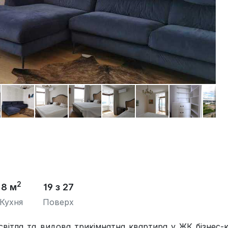
2
8 м
19 з 27
Кухня
Поверх
вітла та видова трикімнатна квартира у ЖК бізнес-