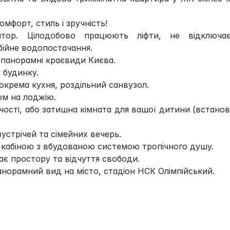
омфорт, стиль і зручність!
атор. Цілодобово працюють ліфти, не відключає
бійне водопостачання.
панорамні краєвиди Києва.
 будинку.
 окрема кухня, роздільний санвузол.
ом на лоджію.
чості, або затишна кімната для вашої дитини (встано
зустрічей та сімейних вечерь.
 кабіною з вбудованою системою тропічного душу.
ає простору та відчуття свободи.
анорамний вид на місто, стадіон НСК Олімпійський.