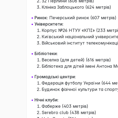
32 Перлини (608 метрів)
Клініка Заблоцького (624 метрів)
•
Ринок:
Печерський ринок (607 метрів)
•
Університети:
Корпус №26 НТУУ «КПІ» (233 метрі
Київський національний університе
Військовий інститут телекомунікаці
•
Бібліотеки:
Веселка (для детей) (616 метрів)
Бібліотека для дітей імені Антона 
•
Громадські центри:
Федерація футболу України (644 ме
Будинок фізічної культури та спор
•
Нічні клуби:
Фаберже (403 метрів)
Serebro club (438 метрів)