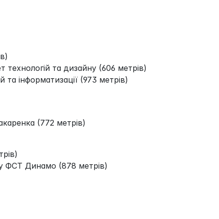
в)
т технологій та дизайну (606 метрів)
й та інформатизації (973 метрів)
Макаренка (772 метрів)
трів)
ту ФСТ Динамо (878 метрів)