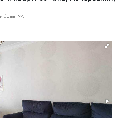
и бульв., 7А