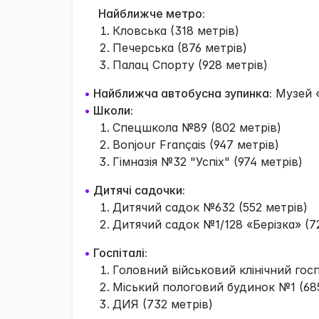
Найближче метро:
Кловська (318 метрів)
Печерська (876 метрів)
Палац Спорту (928 метрів)
•
Найближча автобусна зупинка:
Музей «
•
Школи:
Спецшкола №89 (802 метрів)
Bonjour Français (947 метрів)
Гімназія №32 "Успіх" (974 метрів)
•
Дитячі садочки:
Дитячий садок №632 (552 метрів)
Дитячий садок №1/128 «Берізка» (7
•
Госпіталі:
Головний військовий клінічний госп
Міський пологовий будинок №1 (685
ДИЯ (732 метрів)