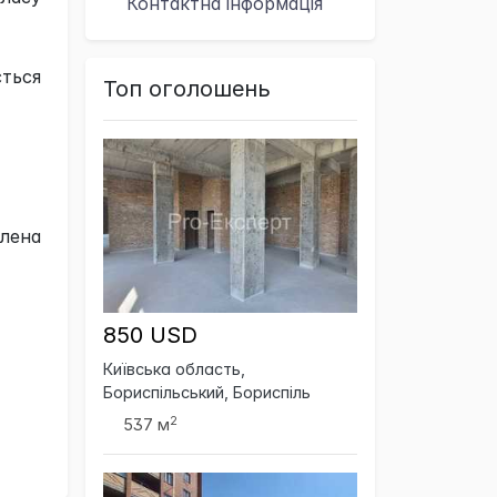
Контактна
інформація
ться
Топ оголошень
влена
850 USD
Київська область,
Бориспільський, Бориспіль
2
537 м