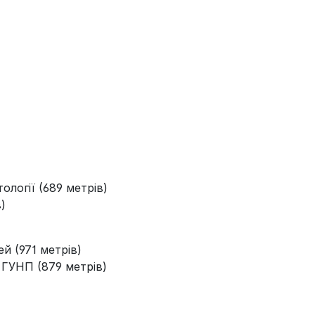
ології (689 метрів)
)
й (971 метрів)
ГУНП (879 метрів)