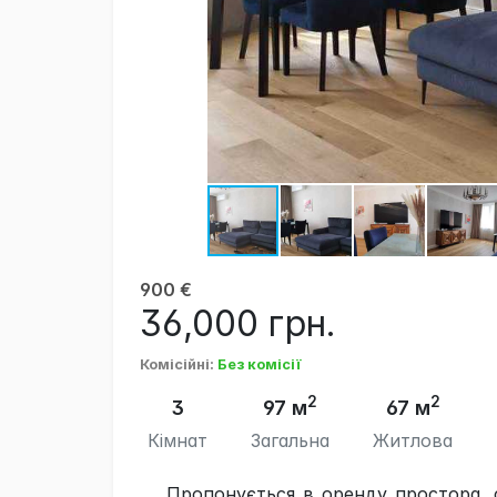
900
€
36,000
грн.
Комісійні
:
Без комісії
2
2
3
97 м
67 м
Кімнат
Загальна
Житлова
Пропонується в оренду простора, с