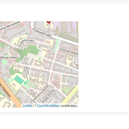
Leaflet
| ©
OpenStreetMap
contributors