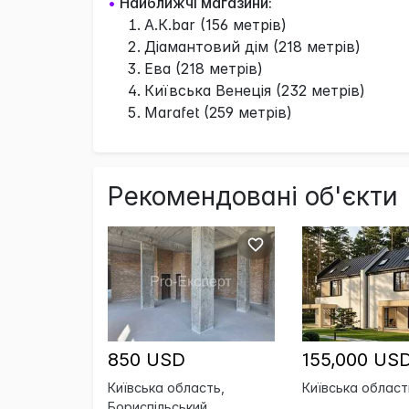
•
Найближчі магазини:
А.К.bar (156 метрів)
Діамантовий дім (218 метрів)
Ева (218 метрів)
Київська Венеція (232 метрів)
Marafet (259 метрів)
Рекомендовані об'єкти
850 USD
155,000 US
Київська область,
Київська область
Бориспільський,