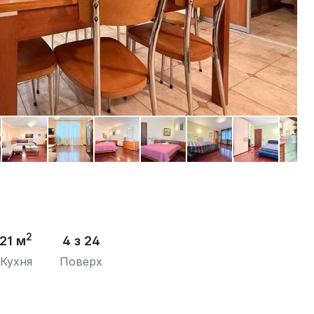
2
21 м
4 з 24
Кухня
Поверх