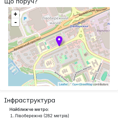
Що поруч?
+
-
Leaflet
| ©
OpenStreetMap
contributors
Інфраструктура
Найближче метро:
Лівобережна (282 метрів)