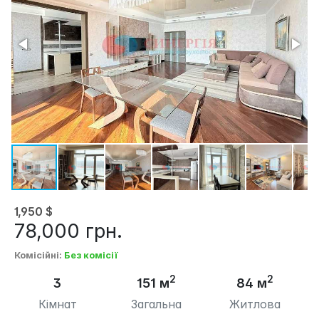
1,950
$
78,000
грн.
Комісійні
:
Без комісії
2
2
3
151 м
84 м
Кімнат
Загальна
Житлова