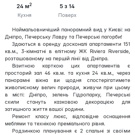
2
24 м
5 з 14
Кухня
Поверх
Наймальовничіший панорамний вид у Києві: на
Дніпро, Печерську Лавру та Печерські пагорби!
Здаються в оренду досконалі апартаменти 151
кв.м., 3-кімнатні в елітному ЖК Riviera Riverside,
розташованому на першій лінії від Дніпра.
Візитною карткою цих апартаментів є
просторий зал 46 кв.м. та кухня 24 кв.м., через
панорамні вікна ви щодня спостерігатимете
живописному велич природи, живучи при цьому
в місті: Дніпро, зелень Гідропарку, Печерські
схили стануть казковою декорацією для
затишного життя вашої родини.
Ремонт класу люкс, відповідне оснащення
меблями та технікою преміального рівня.
Родзинкою планування є 2 спальні зі своїми