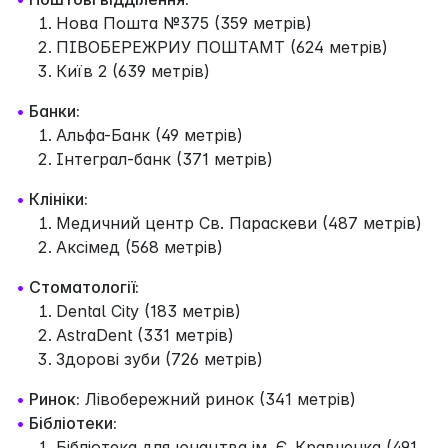
Нова Пошта №375 (359 метрів)
ПІВОБЕРЕЖРИУ ПОШТАМТ (624 метрів)
Київ 2 (639 метрів)
•
Банки:
Альфа-Банк (49 метрів)
Інтеграл-банк (371 метрів)
•
Клініки:
Медичний центр Св. Параскеви (487 метрів)
Аксімед (568 метрів)
•
Стоматології:
Dental City (183 метрів)
AstraDent (331 метрів)
Здорові зуби (726 метрів)
•
Ринок:
Лівобережний ринок (341 метрів)
•
Бібліотеки:
Бібліотека для юнацтва ім. Є. Кравченка (491