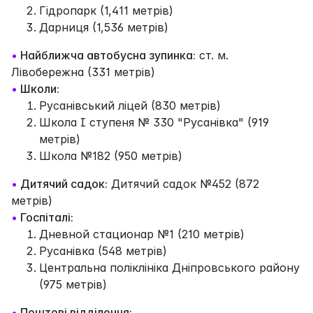
Гідропарк (1,411 метрів)
Дарниця (1,536 метрів)
•
Найближча автобусна зупинка:
ст. м.
Лівобережна (331 метрів)
•
Школи:
Русанівський ліцей (830 метрів)
Школа І ступеня № 330 "Русанівка" (919
метрів)
Школа №182 (950 метрів)
•
Дитячий садок:
Дитячий садок №452 (872
метрів)
•
Госпіталі:
Дневной стационар №1 (210 метрів)
Русанівка (548 метрів)
Центральна поліклініка Дніпровського району
(975 метрів)
•
Поштові відділення: