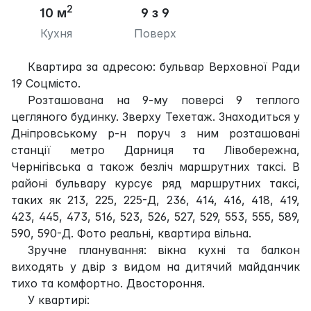
2
10 м
9 з 9
Кухня
Поверх
Квартира за адресою: бульвар Верховної Ради
19 Соцмісто.
Розташована на 9-му поверсі 9 теплого
цегляного будинку. Зверху Техетаж. Знаходиться у
Дніпровському р-н поруч з ним розташовані
станції метро Дарниця та Лівобережна,
Чернігівська а також безліч маршрутних таксі. В
районі бульвару курсує ряд маршрутних таксі,
таких як 213, 225, 225-Д, 236, 414, 416, 418, 419,
423, 445, 473, 516, 523, 526, 527, 529, 553, 555, 589,
590, 590-Д. Фото реальні, квартира вільна.
Зручне планування: вікна кухні та балкон
виходять у двір з видом на дитячий майданчик
тихо та комфортно. Двостороння.
У квартирі: