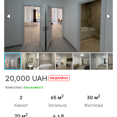
20,000
UAH
Комісійні
:
Без комісії
2
2
2
65 м
30 м
Кімнат
Загальна
Житлова
2
20 м
4 з 8