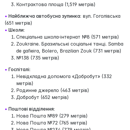
Контрактова площа (1,519 метрів)
•
Найближча автобусна зупинка:
вул. Гоголівська
(651 метрів)
•
Школи:
Спеціальна школа-інтернат №8 (571 метрів)
Zoukraine. Бразильські соціальні танці. Samba
de gafieira, Bolero, Brazilian Zouk (731 метрів)
№138 (735 метрів)
•
Госпіталі:
Невідкладна допомога «Добробут» (332
метрів)
Родинне джерело (463 метрів)
Добробут (652 метрів)
•
Поштові відділення:
Нова Пошта №89 (279 метрів)
Нова Пошта №72 (765 метрів)
Нова Пошта №234 (779 метрів)