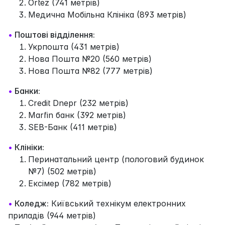
Ortez (741 метрів)
Медична Мобільна Клініка (893 метрів)
•
Поштові відділення:
Укрпошта (431 метрів)
Нова Пошта №20 (560 метрів)
Нова Пошта №82 (777 метрів)
•
Банки:
Credit Dnepr (232 метрів)
Marfin банк (392 метрів)
SEB-Банк (411 метрів)
•
Клініки:
Перинатальний центр (пологовий будинок
№7) (502 метрів)
Ексімер (782 метрів)
•
Коледж:
Київський технікум електронних
приладів (944 метрів)