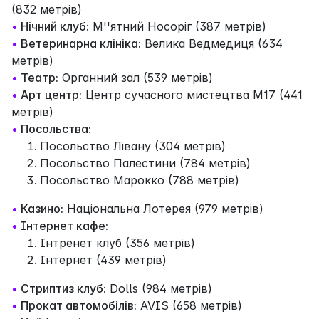
(832 метрів)
•
Нічний клуб:
М''ятний Носоріг (387 метрів)
•
Ветеринарна клініка:
Велика Ведмедиця (634
метрів)
•
Театр:
Органний зал (539 метрів)
•
Арт центр:
Центр сучасного мистецтва M17 (441
метрів)
•
Посольства:
Посольство Лівану (304 метрів)
Посольство Палестини (784 метрів)
Посольство Марокко (788 метрів)
•
Казино:
Нацiональна Лотерея (979 метрів)
•
Інтернет кафе:
Інтренет клуб (356 метрів)
Інтернет (439 метрів)
•
Стриптиз клуб:
Dolls (984 метрів)
•
Прокат автомобілів:
AVIS (658 метрів)