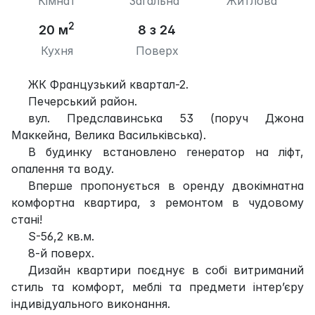
Кімнат
Загальна
Житлова
2
20 м
8 з 24
Кухня
Поверх
ЖК Французький квартал-2.
Печерський район.
вул. Предславинська 53 (поруч Джона
Маккейна, Велика Васильківська).
В будинку встановлено генератор на ліфт,
опалення та воду.
Вперше пропонується в оренду двокімнатна
комфортна квартира, з ремонтом в чудовому
стані!
S-56,2 кв.м.
8-й поверх.
Дизайн квартири поєднує в собі витриманий
стиль та комфорт, меблі та предмети інтер’єру
індивідуального виконання.