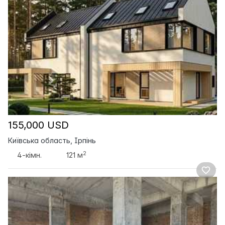
155,000 USD
Київська область, Ірпінь
2
4-кімн.
121 м