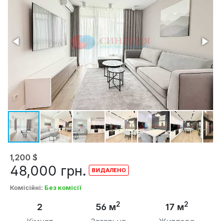
1,200
$
48,000
грн.
Комісійні
:
Без комісії
2
2
2
56 м
17 м