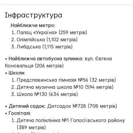
Інфраструктура
Найближче метро:
Палац «Україна» (259 метрів)
Олімпійська (1,102 метрів)
Либідська (1,115 метрів)
•
Найближча автобусна зупинка:
вул. Євгена
Коновальця (206 метрів)
•
Школи:
Предславинська гімназія №56 (32 метрів)
Дитяча музична школа №10 (594 метрів)
Школа №130 (634 метрів)
•
Дитячий садок:
Дитсадок №728 (708 метрів)
•
Госпіталі:
Дитяча поліклініка №1 Голосіївського району
(389 метрів)