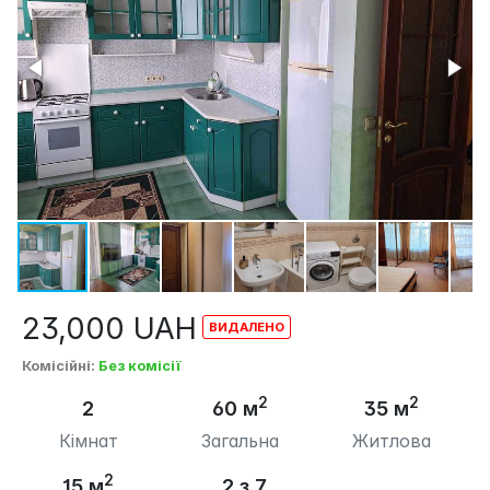
23,000
UAH
Комісійні
:
Без комісії
2
2
2
60 м
35 м
Кімнат
Загальна
Житлова
2
15 м
2 з 7