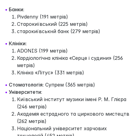
•
Банки:
Pivdenny (191 метрів)
Старокиївський (225 метрів)
старокиївськнй банк (279 метрів)
•
Клініки:
ADONIS (199 метрів)
Кардіологічна клініка «Серце і судини» (256
метрів)
Клініка «Літус» (331 метрів)
•
Стоматологія:
Супрем (365 метрів)
•
Університети:
Київський інститут музики імені Р. М. Глієра
(246 метрів)
Академія естрадного та циркового мистецтв
(262 метрів)
Національний університет харчових
технологій (452 метрів)