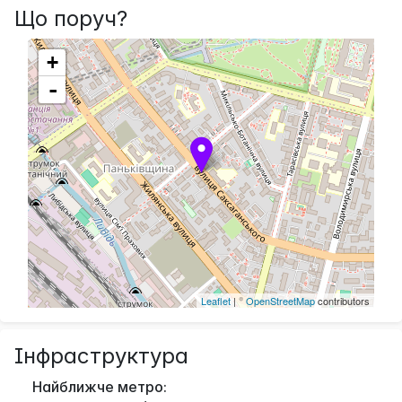
Що поруч?
+
-
Leaflet
| ©
OpenStreetMap
contributors
Інфраструктура
Найближче метро: