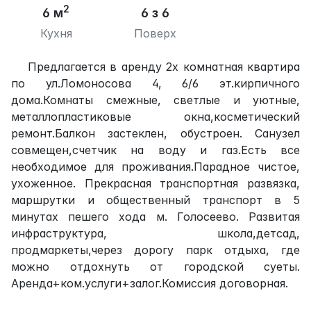
2
6 м
6 з 6
Кухня
Поверх
Предлагается в аренду 2х комнатная квартира
по ул.Ломоносова 4, 6/6 эт.кирпичного
дома.Комнаты смежные, светлые и уютные,
металлопластиковые окна,косметический
ремонт.Балкон застеклен, обустроен. Санузел
совмещен,счетчик на воду и газ.Есть все
необходимое для проживания.Парадное чистое,
ухоженное. Прекрасная транспортная развязка,
маршрутки и общественный транспорт в 5
минутах пешего хода м. Голосеево. Развитая
инфраструктура, школа,детсад,
продмаркеты,через дорогу парк отдыха, где
можно отдохнуть от городской суеты.
Аренда+ком.услуги+залог.Комиссия договорная.