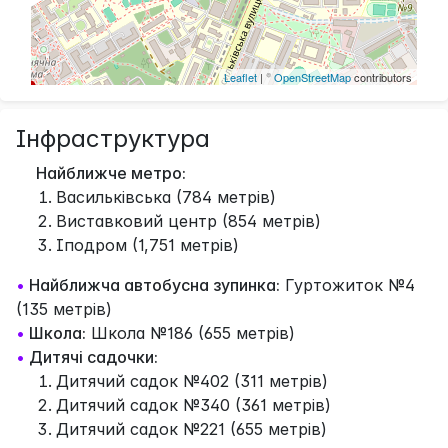
Leaflet
| ©
OpenStreetMap
contributors
Інфраструктура
Найближче метро:
Васильківська (784 метрів)
Виставковий центр (854 метрів)
Іподром (1,751 метрів)
•
Найближча автобусна зупинка:
Гуртожиток №4
(135 метрів)
•
Школа:
Школа №186 (655 метрів)
•
Дитячі садочки:
Дитячий садок №402 (311 метрів)
Дитячий садок №340 (361 метрів)
Дитячий садок №221 (655 метрів)