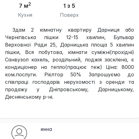
2
7 м
1 з 5
Кухня
Поверх
Здам 2 кімнатну квартиру Дарниця або
Чернігівська пішки 12-15 хвилин, Бульвар
Верховної Ради 25, Дарницька площа 5 хвилин
пішки, Вся побутова, кімнати суміжні(прохідні)
Санвузол кахель, роздільний, лоджія засклена, є
кондиціонер на тепло(працює теж) Ціна: 8000
ком.послуги. Рієлтор 50% Запрошуємо до
співпраці господарів нерухомості з оренди та
продажу у Дніпровському, Дарницькому,
Деснянському р-ні.
инна