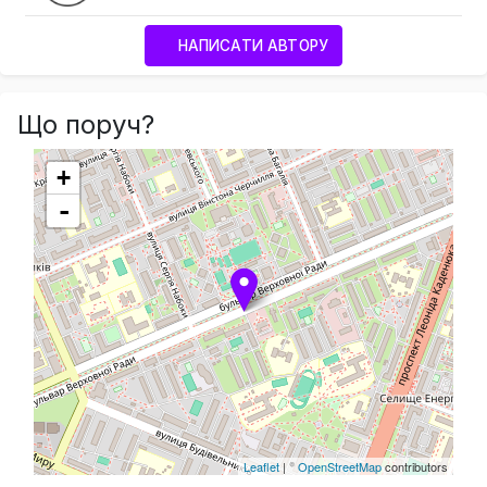
НАПИСАТИ АВТОРУ
Що поруч?
+
-
Leaflet
| ©
OpenStreetMap
contributors