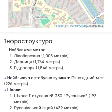
Leaflet
| ©
OpenStreetMap
contributors
Інфраструктура
Найближче метро:
Лівобережна (1,005 метрів)
Дарниця (1,764 метрів)
Гідропарк (1,846 метрів)
•
Найближча автобусна зупинка:
Пішохідний міст
(226 метрів)
•
Школи:
Школа І ступеня № 330 "Русанівка" (193
метрів)
Русанівський ліцей (439 метрів)