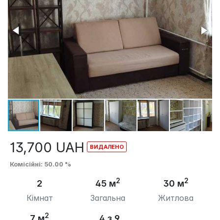
13,700
UAH
Комісійні
: 50.00 %
2
2
2
45 м
30 м
Кімнат
Загальна
Житлова
2
7 м
4 з 9