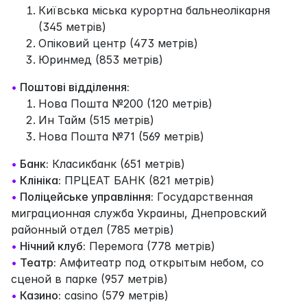
Київська міська курортна бальнеолікарня
(345 метрів)
Опіковий центр (473 метрів)
Юринмед (853 метрів)
•
Поштові відділення:
Нова Пошта №200 (120 метрів)
Ин Тайм (515 метрів)
Нова Пошта №71 (569 метрів)
•
Банк:
Класикбанк (651 метрів)
•
Клініка:
ПРЦЕАТ БАНК (821 метрів)
•
Поліцейське управління:
Государственная
миграционная служба Украины, Днепровский
районный отдел (785 метрів)
•
Нічний клуб:
Перемога (778 метрів)
•
Театр:
Амфитеатр под открытым небом, со
сценой в парке (957 метрів)
•
Казино:
casino (579 метрів)