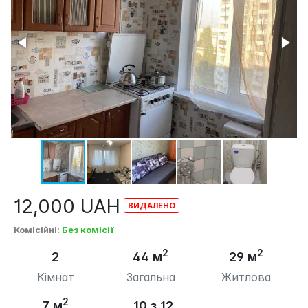
12,000
UAH
Комісійні
:
Без комісії
2
2
2
44 м
29 м
Кімнат
Загальна
Житлова
2
7 м
10 з 12