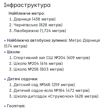
Інфраструктура
Найближче метро:
Дарниця (458 метрів)
Чернігівська (828 метрів)
Лівобережна (1,724 метрів)
•
Найближча автобусна зупинка:
Метро Дарниця
(574 метрів)
•
Школи:
Спортивний зал СШ №204 (609 метрів)
Школа №204 (616 метрів)
Школа №258 (803 метрів)
•
Дитячі садочки:
Детский сад №568 (259 метрів)
Дитячий садок-ясла №184 (472 метрів)
Школа-дитсадок «Струмочок» (628 метрів)
•
Госпіталі: