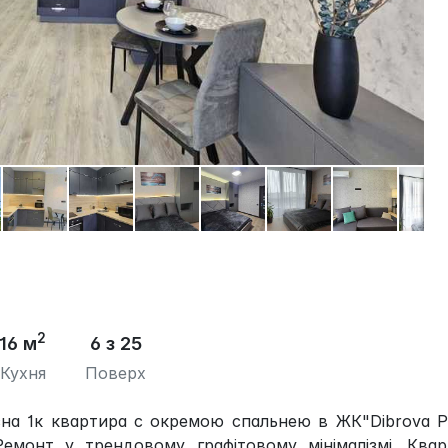
2
16 м
6 з 25
Кухня
Поверх
сна 1к квартира с окремою спальнею в ЖК"Dibrova P
Ремонт у трендовому графітовому мінімалізмі. Ква