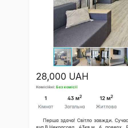
28,000
UAH
Комісійні
:
Без комісії
2
2
1
43 м
12 м
Кімнат
Загальна
Житлова
Перша здача! Світло завжди. Суча
вул.В.Некрасова, 43кв.м, 6 поверх. 