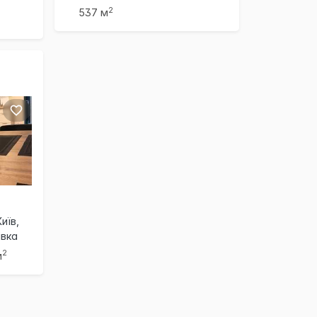
2
537 м
иїв,
івка
2
м