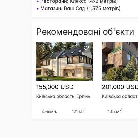
•
Ресторани:
Клякса (492 метрів)
•
Магазин:
Ваш Сад (1,375 метрів)
Рекомендовані об'єкти
155,000 USD
201,000 US
Київська область, Ірпінь
Київська област
2
2
4-кімн.
121 м
105 м