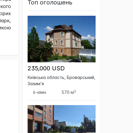
Топ оголошень
кого
сірих
арк,
икою
235,000 USD
Київська область, Броварський,
Зазим’я
2
6-кімн.
570 м