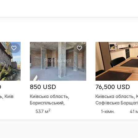
D
850 USD
76,500 USD
ь, Київ
Київська область,
Київська область, К
Бориспільський,
Софіївська Борщаг
Бориспіль
2
537 м
1-кімн.
41 