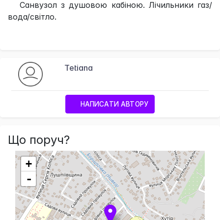
Санвузол з душовою кабіною. Лічильники газ/
вода/світло.
Tetiana
НАПИСАТИ АВТОРУ
Що поруч?
+
-