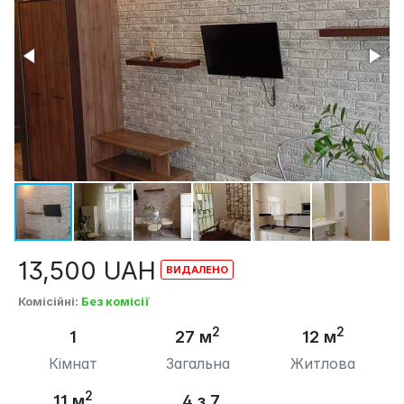
13,500
UAH
Комісійні
:
Без комісії
2
2
1
27 м
12 м
Кімнат
Загальна
Житлова
2
11 м
4 з 7