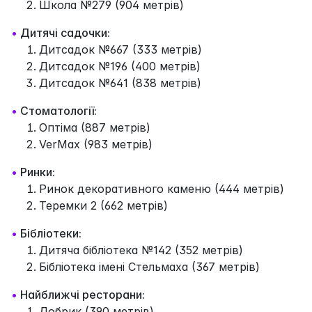
Школа №279 (904 метрів)
•
Дитячі садочки:
Дитсадок №667 (333 метрів)
Дитсадок №196 (400 метрів)
Дитсадок №641 (838 метрів)
•
Стоматології:
Оптіма (887 метрів)
VerMax (983 метрів)
•
Ринки:
Ринок декоративного каменю (444 метрів)
Теремки 2 (662 метрів)
•
Бібліотеки:
Дитяча бібліотека №142 (352 метрів)
Бібліотека імені Стельмаха (367 метрів)
•
Найближчі ресторани:
Добрик (390 метрів)