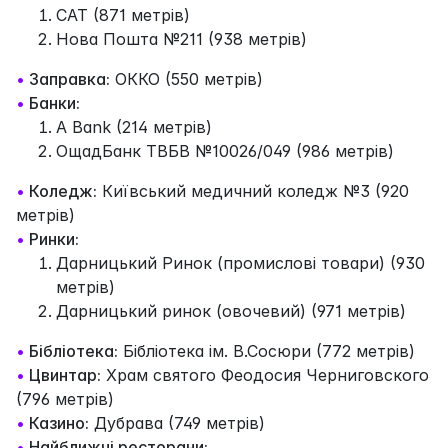
САТ (871 метрів)
Нова Пошта №211 (938 метрів)
•
Заправка:
ОККО (550 метрів)
•
Банки:
A Bank (214 метрів)
ОщадБанк ТВБВ №10026/049 (986 метрів)
•
Коледж:
Київський медичний коледж №3 (920
метрів)
•
Ринки:
Дарницький Ринок (промислові товари) (930
метрів)
Дарницький ринок (овочевий) (971 метрів)
•
Бібліотека:
Бібліотека ім. В.Сосюри (772 метрів)
•
Цвинтар:
Храм святого Феодосия Черниговского
(796 метрів)
•
Казино:
Дубрава (749 метрів)
•
Найближчі ресторани: