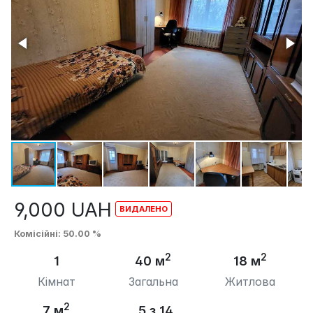
9,000
UAH
Комісійні
: 50.00 %
2
2
1
40 м
18 м
Кімнат
Загальна
Житлова
2
7 м
5 з 14