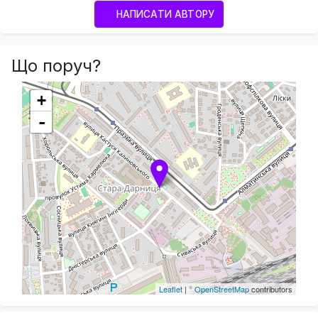
НАПИСАТИ АВТОРУ
Що поруч?
+
-
Leaflet
| ©
OpenStreetMap
contributors