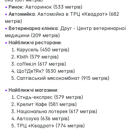
•
Ринок:
Авторинок (533 метрів)
•
Автомийка:
Автомойка в ТРЦ «Квадрат» (682
метрів)
•
Ветеринарна клініка:
Друг - Центр ветеринарної
медицини (209 метрів)
•
Найближчі ресторани:
Карусель (450 метрів)
Kbith (579 метрів)
coffee.in (617 метрів)
Що?Де?Як? (830 метрів)
Cалтівський мясокомбінат (915 метрів)
•
Найближчі магазини:
Стндь-екслрес (579 метрів)
Крелит Кафе (581 метрів)
Національна лотерея (617 метрів)
Автозука (636 метрів)
ТРЦ «Квадрат» (774 метрів)