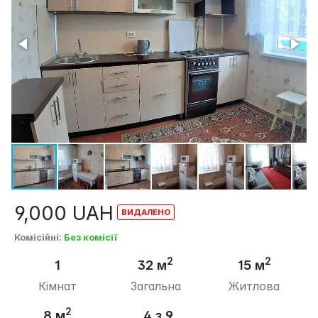
9,000
UAH
Комісійні
:
Без комісії
2
2
1
32 м
15 м
Кімнат
Загальна
Житлова
2
8 м
4 з 9