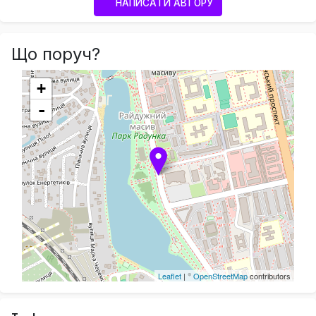
НАПИСАТИ АВТОРУ
Що поруч?
+
-
Leaflet
| ©
OpenStreetMap
contributors