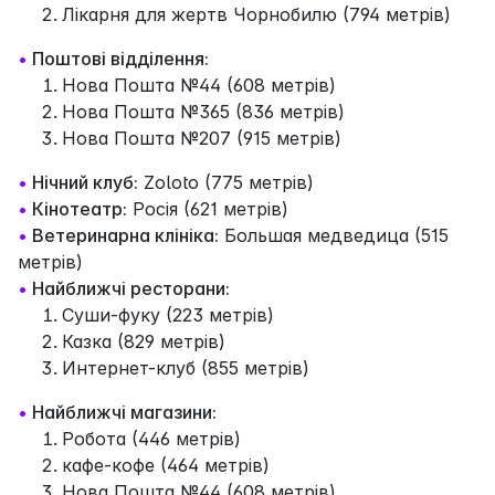
Лікарня для жертв Чорнобилю (794 метрів)
•
Поштові відділення:
Нова Пошта №44 (608 метрів)
Нова Пошта №365 (836 метрів)
Нова Пошта №207 (915 метрів)
•
Нічний клуб:
Zoloto (775 метрів)
•
Кінотеатр:
Росія (621 метрів)
•
Ветеринарна клініка:
Большая медведица (515
метрів)
•
Найближчі ресторани:
Суши-фуку (223 метрів)
Казка (829 метрів)
Интернет-клуб (855 метрів)
•
Найближчі магазини:
Робота (446 метрів)
кафе-кофе (464 метрів)
Нова Пошта №44 (608 метрів)