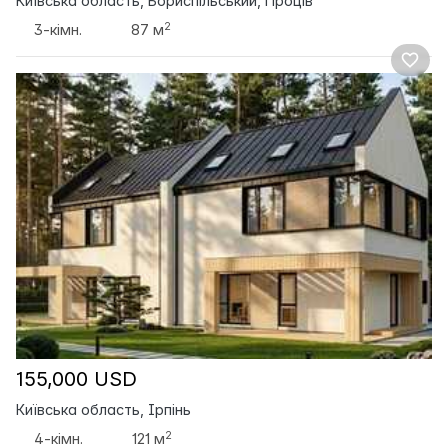
Київська область, Бориспільський, Проців
2
3-кімн.
87 м
155,000 USD
Київська область, Ірпінь
2
4-кімн.
121 м