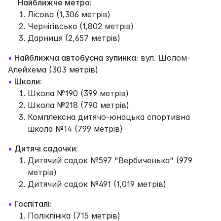
Найближче метро:
Лісова (1,306 метрів)
Чернігівська (1,802 метрів)
Дарниця (2,657 метрів)
•
Найближча автобусна зупинка:
вул. Шолом-
Алейхема (303 метрів)
•
Школи:
Школа №190 (399 метрів)
Школа №218 (790 метрів)
Комплексна дитячо-юнацька спортивна
школа №14 (799 метрів)
•
Дитячі садочки:
Дитячий садок №597 "Вербиченька" (979
метрів)
Дитячий садок №491 (1,019 метрів)
•
Госпіталі:
Поліклініка (715 метрів)