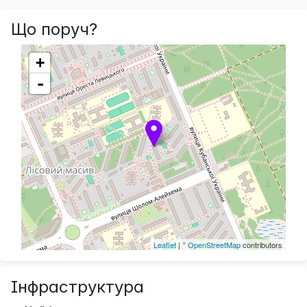
Що поруч?
+
-
Leaflet
| ©
OpenStreetMap
contributors
Інфраструктура