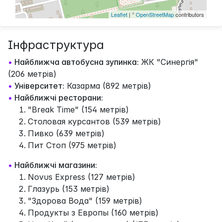
Leaflet
| ©
OpenStreetMap
contributors
Інфраструктура
•
Найближча автобусна зупинка:
ЖК "Синергія"
(206 метрів)
•
Університет:
Казарма (892 метрів)
•
Найближчі ресторани:
"Break Time" (154 метрів)
Столовая курсантов (539 метрів)
Пивко (639 метрів)
Пит Стоп (975 метрів)
•
Найближчі магазини:
Novus Express (127 метрів)
Глазурь (153 метрів)
"Здорова Вода" (159 метрів)
Продукты з Европы (160 метрів)