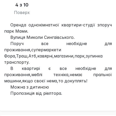
4 з 10
Поверх
Оренда однокімнатної квартири-студії зпоруч
парк Мами.
Вулиця Миколи Сингаівського.
Поруч все необхідне для
проживання,супермаркети
Фора,Траш,Атб,кавярні,магазини,парк,зупинка
транспорту.
В квартирі є все необхідне для
проживання,меблі техніка,немає пральної
машини,якщо своєї нема,то докуплять!
Можна з дитиною
Пропозиція від ріелтора.