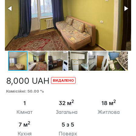
8,000
UAH
Комісійні
: 50.00 %
2
2
1
32 м
18 м
Кімнат
Загальна
Житлова
2
7 м
5 з 5
Кухня
Поверх