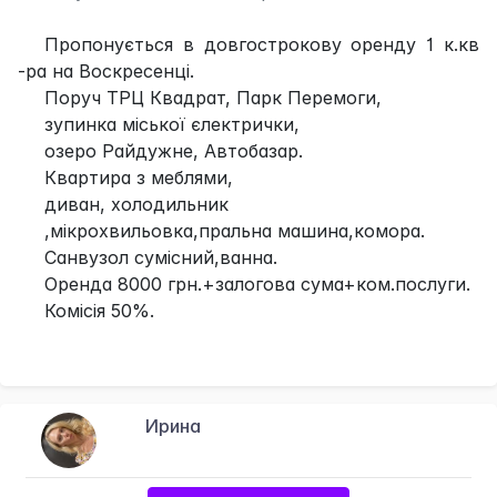
Пропонується в довгострокову оренду 1 к.кв
-ра на Воскресенці.
Поруч ТРЦ Квадрат, Парк Перемоги,
зупинка міської єлектрички,
озеро Райдужне, Автобазар.
Квартира з меблями,
диван, холодильник
,мікрохвильовка,пральна машина,комора.
Санвузол сумісний,ванна.
Оренда 8000 грн.+залогова сума+ком.послуги.
Комісія 50%.
Ирина