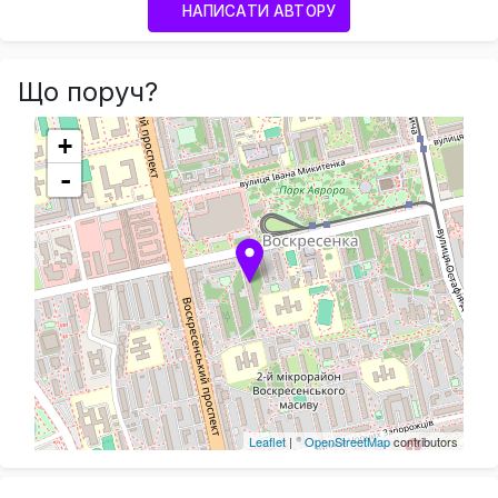
НАПИСАТИ АВТОРУ
Що поруч?
+
-
Leaflet
| ©
OpenStreetMap
contributors