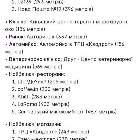
02139 (293 метрів)
Нова Пошта №19 (396 метрів)
•
Клініка:
Київський центр терапії і мікрохірургії
ока (186 метрів)
•
Ринок:
Авторинок (337 метрів)
•
Автомийка:
Автомойка в ТРЦ «Квадрат» (156
метрів)
•
Ветеринарна клініка:
Друг - Центр ветеринарної
медицини (569 метрів)
•
Найближчі ресторани:
Що?Де?Як? (205 метрів)
coffee.in (230 метрів)
Kbith (283 метрів)
LaRoma (433 метрів)
Cалтівський мясокомбінат (487 метрів)
•
Найближчі магазини:
ТРЦ «Квадрат» (243 метрів)
Стндь-екслрес (278 метрів)