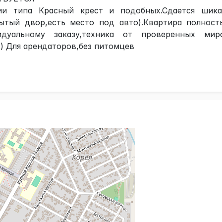
ии типа Красный крест и подобных.Сдается шика
рытый двор,есть место под авто).Квартира полност
дуальному заказу,техника от проверенных мир
.) Для арендаторов,без питомцев