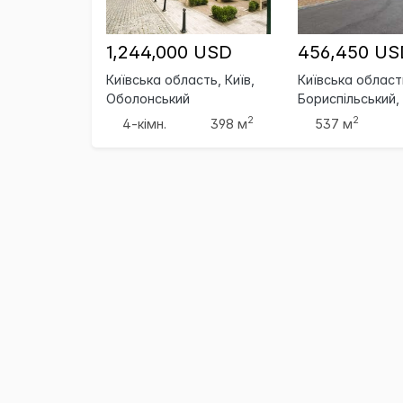
1,244,000 USD
456,450 US
Київська область, Київ,
Київська област
Оболонський
Бориспільський,
Бориспіль
2
2
4-кімн.
398 м
537 м