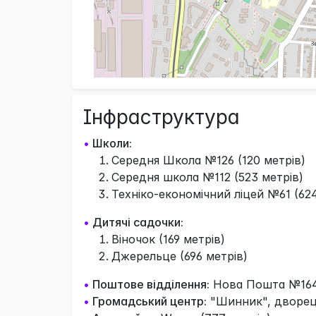
Інфраструктура
•
Школи:
Середня Школа №126 (120 метрів)
Середня школа №112 (523 метрів)
Техніко-економічний ліцей №61 (624
•
Дитячі садочки:
Віночок (169 метрів)
Джерельце (696 метрів)
•
Поштове відділення:
Нова Пошта №164 
•
Громадський центр:
"Шинник", дворец 