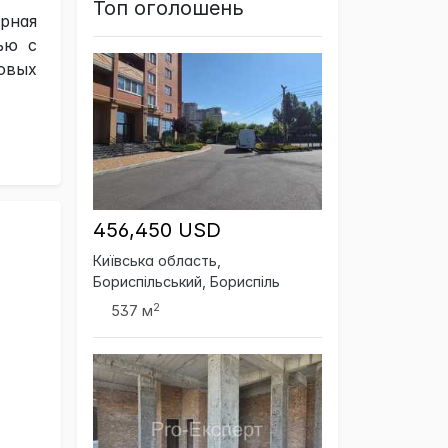
Топ оголошень
рная
ью с
овых
456,450 USD
Київська область,
Бориспільський, Бориспіль
2
537 м