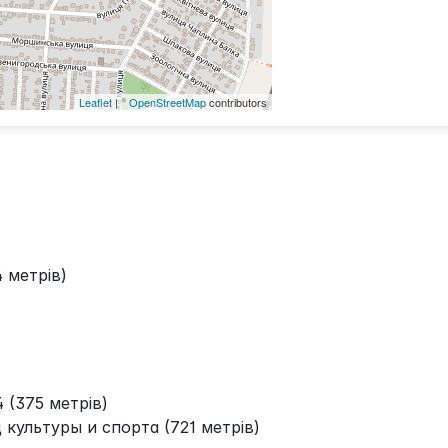
Leaflet
| ©
OpenStreetMap
contributors
 метрів)
(375 метрів)
культуры и спорта (721 метрів)