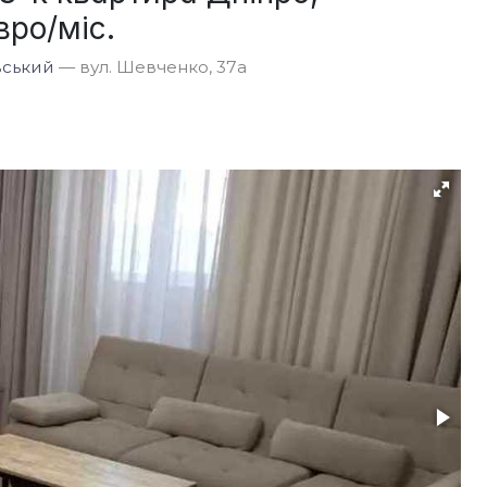
вро/міс.
вський
— вул. Шевченко, 37а