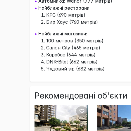
•
Автомийка:
Wanor (777 метрів)
•
Найближчі ресторани:
KFC (690 метрів)
Бир Хаус (760 метрів)
•
Найближчі магазини:
100 метров (350 метрів)
Салон City (465 метрів)
Карабас (644 метрів)
DNK-Bilet (662 метрів)
Чудовий зір (682 метрів)
Рекомендовані об'єкти