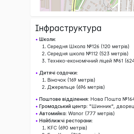
Інфраструктура
•
Школи:
Середня Школа №126 (120 метрів)
Середня школа №112 (523 метрів)
Техніко-економічний ліцей №61 (624
•
Дитячі садочки:
Віночок (169 метрів)
Джерельце (696 метрів)
•
Поштове відділення:
Нова Пошта №164 
•
Громадський центр:
"Шинник", дворец 
•
Автомийка:
Wanor (777 метрів)
•
Найближчі ресторани:
KFC (690 метрів)