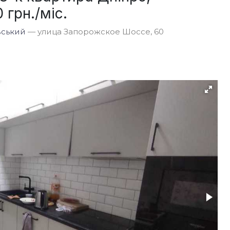
грн./міс.
вський
— улица Запорожское Шоссе, 60