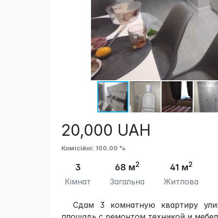
20,000
UAH
Комісійні
: 100.00 %
2
2
3
68 м
41 м
Кімнат
Загальна
Житлова
Сдам 3 комнатную квартиру улиц
площадь с ремонтом,техникой и мебел