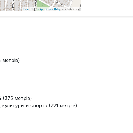
Leaflet
| ©
OpenStreetMap
contributors
 метрів)
(375 метрів)
культуры и спорта (721 метрів)