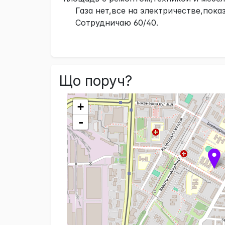
Газа нет,все на электричестве,показ
Сотрудничаю 60/40.
Що поруч?
+
-