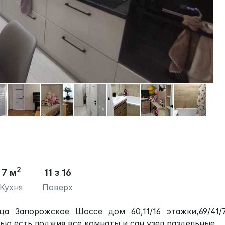
2
7 м
11 з 16
Кухня
Поверх
а Запорожское Шоссе дом 60,11/16 этажки,69/41/
ью,есть лоджия,все комнаты и сан узел раздельные.