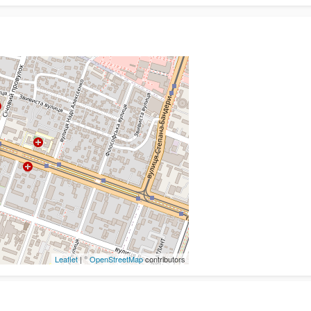
Leaflet
| ©
OpenStreetMap
contributors