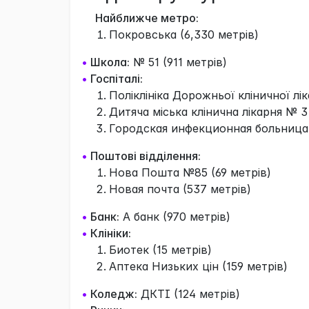
Найближче метро:
Покровська (6,330 метрів)
•
Школа:
№ 51 (911 метрів)
•
Госпіталі:
Поліклініка Дорожньої кліничної лік
Дитяча міська клінична лікарня № 3
Городская инфекционная больница 
•
Поштові відділення:
Нова Пошта №85 (69 метрів)
Новая почта (537 метрів)
•
Банк:
А банк (970 метрів)
•
Клініки:
Биотек (15 метрів)
Аптека Низьких цін (159 метрів)
•
Коледж:
ДКТІ (124 метрів)