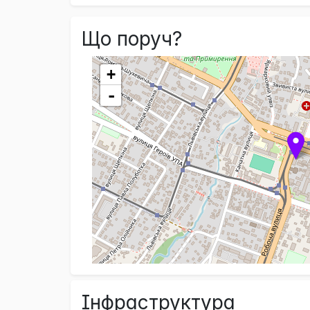
Що поруч?
+
-
Інфраструктура