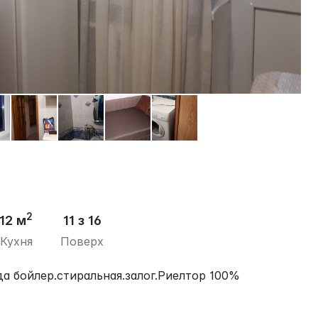
2
12 м
11 з 16
Кухня
Поверх
да бойлер.стиральная.залог.Риелтор 100%