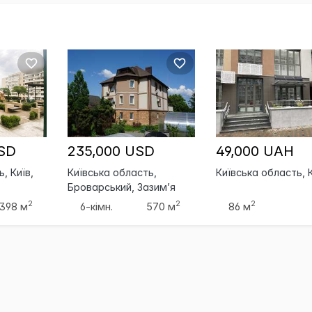
USD
235,000 USD
49,000 UAH
, Київ,
Київська область,
Київська область, 
Броварський, Зазим’я
2
2
2
398 м
6-кімн.
570 м
86 м