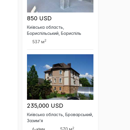
850 USD
Київська область,
Бориспільський, Бориспіль
2
537 м
235,000 USD
Київська область, Броварський,
Зазим’я
2
6-кімн.
570 м