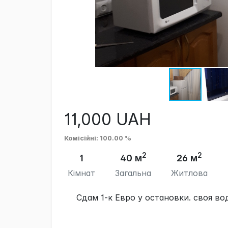
11,000
UAH
Комісійні
: 100.00 %
2
2
1
40 м
26 м
Кімнат
Загальна
Житлова
Сдам 1-к Евро у остановки. своя во