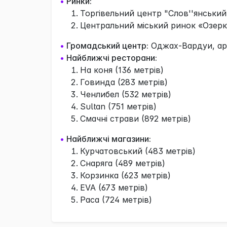
•
Ринки:
Торгівельний центр "Слов''янський"
Центральний міський ринок «Озерка
•
Громадський центр:
Оджах-Вардуи, арм
•
Найближчі ресторани:
На коня (136 метрів)
Говинда (283 метрів)
Ченлибел (532 метрів)
Sultan (751 метрів)
Смачні страви (892 метрів)
•
Найближчі магазини:
Курчатовський (483 метрів)
Снаряга (489 метрів)
Корзинка (623 метрів)
EVA (673 метрів)
Раса (724 метрів)