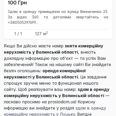
100 Грн
Здам в оренду приміщення на вулиці Винниченка 25.
За відео 360 та деталями звертайтесь на
+380505297699...
2
1 / 1
127 м
Якщо Ви дійсно маєте намір
зняти комерційну
нерухомість у Волинській області
, внесіть
докладну інформацію про об'єкт — та успіх Вам
забезпечений! Також на нашому сайті Ви знайдете
безліч оголошень:
оренда комерційної
нерухомості у Волинській області
. Це завдання
спрощує зручне меню та функціонал нашого
сайту. Щоб реалізувати ваш намір:
здам в оренду
комерційну нерухомість у Волинській області
—
ласкаво просимо на prostodom.ua! Корисну
інформацію ви знайдете у розділі
здам в оренду
комерційну нерухомість у Луцьку
. Вигідні