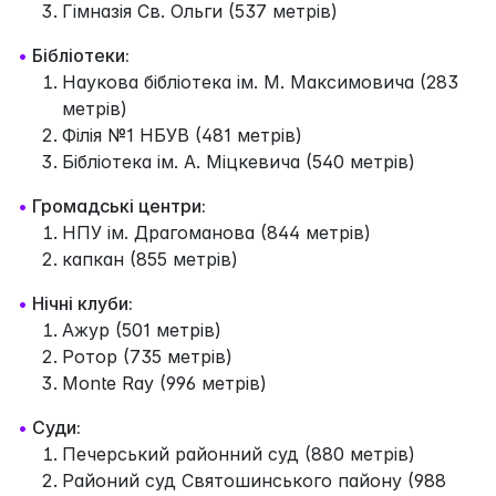
Гімназія Св. Ольги (537 метрів)
•
Бібліотеки:
Наукова бібліотека ім. М. Максимовича (283
метрів)
Філія №1 НБУВ (481 метрів)
Бібліотека ім. А. Міцкевича (540 метрів)
•
Громадські центри:
НПУ ім. Драгоманова (844 метрів)
капкан (855 метрів)
•
Нічні клуби:
Ажур (501 метрів)
Ротор (735 метрів)
Monte Ray (996 метрів)
•
Суди:
Печерський районний суд (880 метрів)
Районий суд Святошинського пайону (988