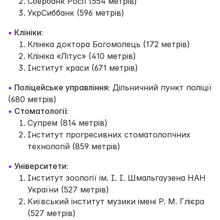
Cбербанк Росії (554 метрів)
УкрСиббанк (596 метрів)
•
Клініки:
Клініка доктора Богомолець (172 метрів)
Клініка «Літус» (410 метрів)
Інститут краси (671 метрів)
•
Поліцейське управління:
Дільничний пункт поліції
(680 метрів)
•
Стоматології:
Супрем (814 метрів)
Інститут прогресивних стоматологічних
технологій (859 метрів)
•
Університети:
Інститут зоології ім. І. І. Шмальгаузена НАН
України (527 метрів)
Київський інститут музики імені Р. М. Глієра
(527 метрів)