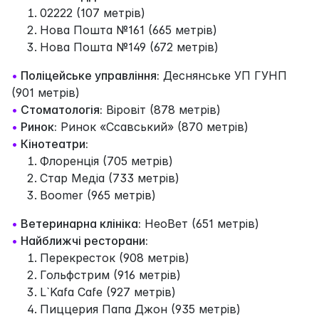
02222 (107 метрів)
Нова Пошта №161 (665 метрів)
Нова Пошта №149 (672 метрів)
•
Поліцейське управління:
Деснянське УП ГУНП
(901 метрів)
•
Стоматологія:
Віровіт (878 метрів)
•
Ринок:
Ринок «Ссавський» (870 метрів)
•
Кінотеатри:
Флоренція (705 метрів)
Стар Медіа (733 метрів)
Boomer (965 метрів)
•
Ветеринарна клініка:
НеоВет (651 метрів)
•
Найближчі ресторани:
Перекресток (908 метрів)
Гольфстрим (916 метрів)
L`Kafa Cafe (927 метрів)
Пиццерия Папа Джон (935 метрів)