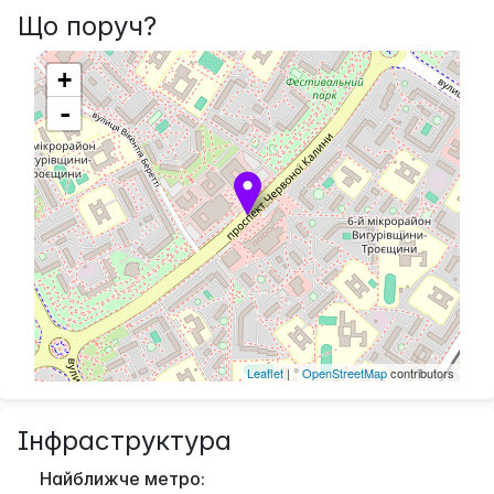
Що поруч?
+
-
Leaflet
| ©
OpenStreetMap
contributors
Інфраструктура
Найближче метро: