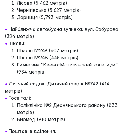
Лісова (5,462 метрів)
Чернігівська (5,627 метрів)
Дарниця (5,793 метрів)
•
Найближча автобусна зупинка:
вул. Сабурова
(324 метрів)
•
Школи:
Школа №249 (407 метрів)
Школа №248 (445 метрів)
Гимназия "Киево-Могилянский колегиум"
(934 метрів)
•
Дитячий садок:
Дитячий садок №742 (414
метрів)
•
Госпіталі:
Поліклініка №2 Деснянського району (833
метрів)
Биомед (910 метрів)
•
Поштові відділення: