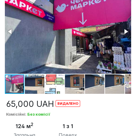
65,000
UAH
Комісійні
:
Без комісії
2
124 м
1 з 1
Загальна
Поверх