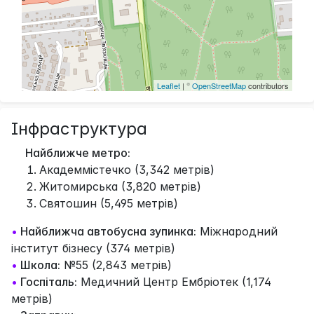
Leaflet
| ©
OpenStreetMap
contributors
Інфраструктура
Найближче метро:
Академмістечко (3,342 метрів)
Житомирська (3,820 метрів)
Святошин (5,495 метрів)
•
Найближча автобусна зупинка:
Міжнародний
інститут бізнесу (374 метрів)
•
Школа:
№55 (2,843 метрів)
•
Госпіталь:
Медичний Центр Ембріотек (1,174
метрів)