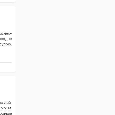
бізнес-
асадне
упою.
ський,
ою: м.
раніше