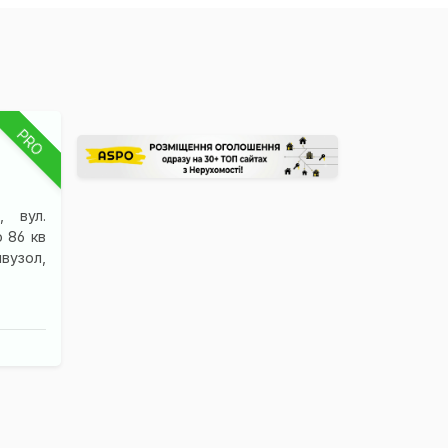
×
PRO
, вул.
 86 кв
нвузол,