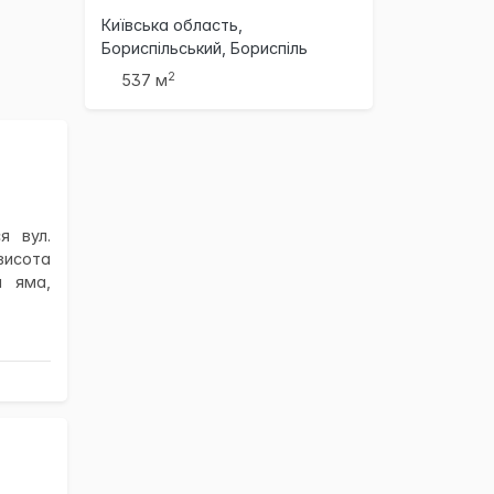
Київська область,
Бориспільський, Бориспіль
2
537 м
я вул.
 висота
а яма,