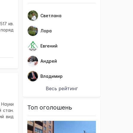
Светлана
17 кв.
, поряд
Лора
Евгений
Андрей
Владимир
Весь рейтинг
Науки
Топ оголошень
й стан.
ий вид