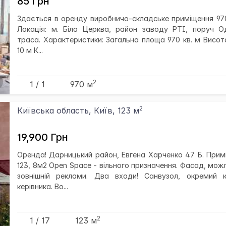
85 Грн
Здається в оренду виробничо-складське приміщення 970
Локація: м. Біла Церква, район заводу РТІ, поруч О
траса. Характеристики: Загальна площа 970 кв. м Висота
10 м К...
2
1 / 1
970 м
2
Київська область, Київ, 123 м
19,900 Грн
Оренда! Дарницький район, Евгена Харченко 47 Б. Прим
123, 8м2 Open Space - вільного призначення. Фасад, мож
зовнішній реклами. Два входи! Санвузол, окремий к
керівника. Во...
2
1 / 17
123 м