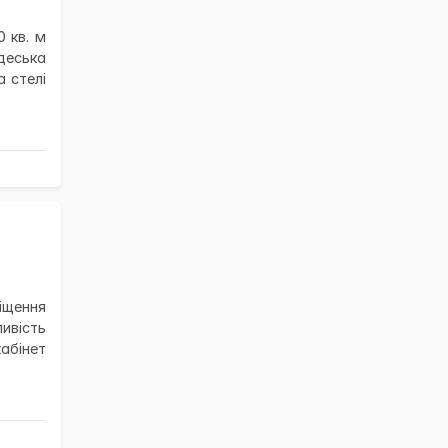
 кв. м
деська
 стелі
іщення
ливість
абінет