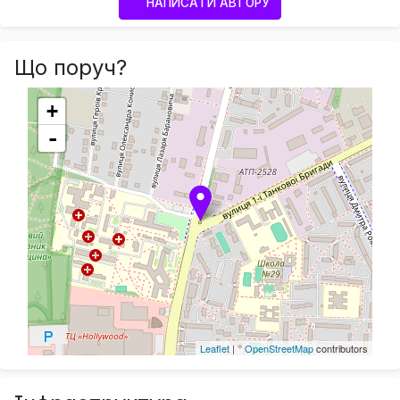
НАПИСАТИ АВТОРУ
Що поруч?
+
-
Leaflet
| ©
OpenStreetMap
contributors