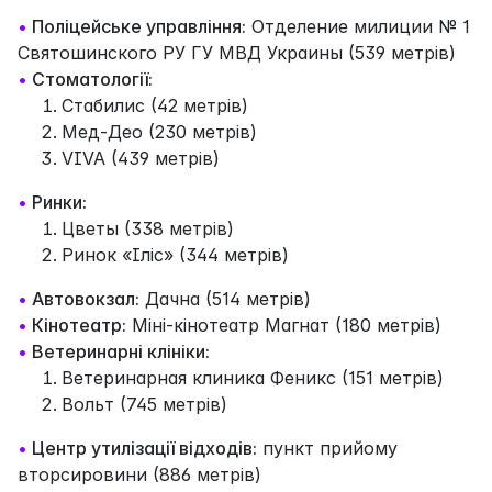
•
Поліцейське управління:
Отделение милиции № 1
Святошинского РУ ГУ МВД Украины (539 метрів)
•
Стоматології:
Стабилис (42 метрів)
Мед-Део (230 метрів)
VIVA (439 метрів)
•
Ринки:
Цветы (338 метрів)
Ринок «Іліс» (344 метрів)
•
Автовокзал:
Дачна (514 метрів)
•
Кінотеатр:
Міні-кінотеатр Магнат (180 метрів)
•
Ветеринарні клініки:
Ветеринарная клиника Феникс (151 метрів)
Вольт (745 метрів)
•
Центр утилізації відходів:
пункт прийому
вторсировини (886 метрів)