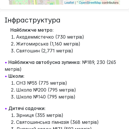
Leaflet
| ©
OpenStreetMap
contributors
Інфраструктура
Найближче метро:
Академмістечко (730 метрів)
Житомирська (1,160 метрів)
Святошин (2,771 метрів)
•
Найближча автобусна зупинка:
№189, 230 (265
метрів)
•
Школи:
СНЗ №55 (775 метрів)
Школа №200 (795 метрів)
Школа №140 (795 метрів)
•
Дитячі садочки:
Зірниця (355 метрів)
Святошинська гімназія (368 метрів)
Дитячий садок №71 (592 метрів)