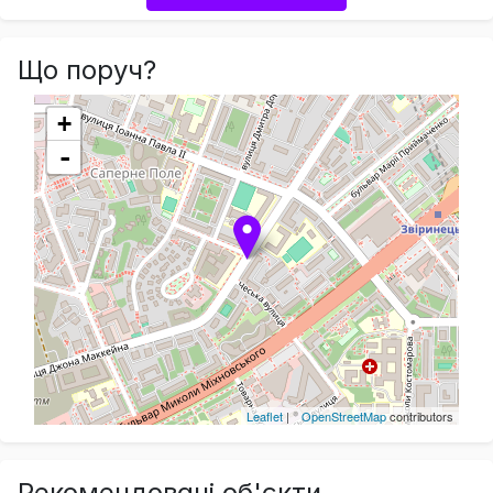
Що поруч?
+
-
Leaflet
| ©
OpenStreetMap
contributors
Рекомендовані об'єкти