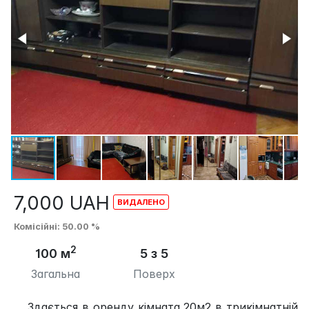
7,000
UAH
Комісійні
: 50.00 %
2
100 м
5 з 5
Загальна
Поверх
Здається в оренду кімната 20м2 в трикімнатній