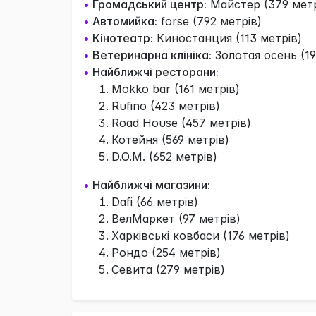
•
Громадський центр:
Майстер (379 метр
•
Автомийка:
forse (792 метрів)
•
Кінотеатр:
Киностанция (113 метрів)
•
Ветеринарна клініка:
Золотая осень (19
•
Найближчі ресторани:
Mokko bar (161 метрів)
Rufino (423 метрів)
Road House (457 метрів)
Котейня (569 метрів)
D.O.M. (652 метрів)
•
Найближчі магазини:
Dafi (66 метрів)
ВелМаркет (97 метрів)
Харківські ковбаси (176 метрів)
Рондо (254 метрів)
Севита (279 метрів)