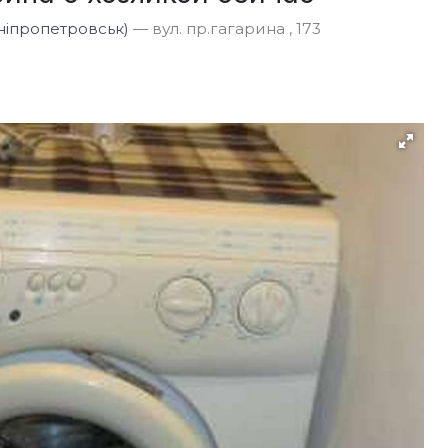
ніпропетровськ)
— вул. пр.гагарина , 173