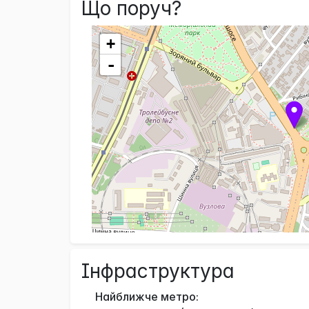
Що поруч?
+
-
Інфраструктура
Найближче метро: