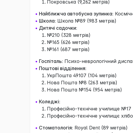
Покровська (9,262 метрів)
•
Найближча автобусна зупинка:
Космічн
•
Школа:
Школа №89 (983 метрів)
•
Дитячі садочки:
№210 (328 метрів)
№165 (626 метрів)
№161 (687 метрів)
•
Госпіталь:
Психо-неврологічний диспан
•
Поштові відділення:
УкрПошта 49107 (104 метрів)
Нова Пошта №8 (263 метрів)
Нова Пошта №154 (954 метрів)
•
Коледжі:
Професійно-технічне училище №17 
Професійно-технічне училищє хлібо
•
Стоматологія:
Royal Dent (89 метрів)