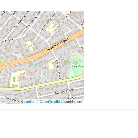
Leaflet
| ©
OpenStreetMap
contributors