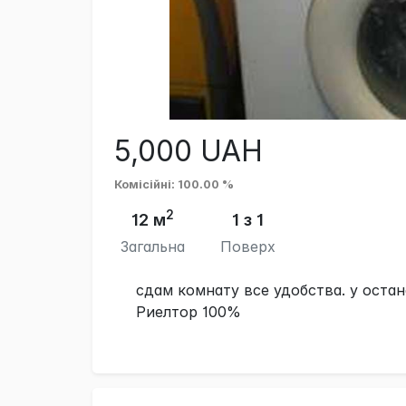
5,000
UAH
Комісійні
: 100.00 %
2
12 м
1 з 1
Загальна
Поверх
сдам комнату все удобства. у остан
Риелтор 100%