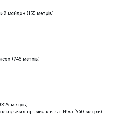
ий майдан (155 метрів)
сер (745 метрів)
(829 метрів)
пекарської промисловості №65 (940 метрів)