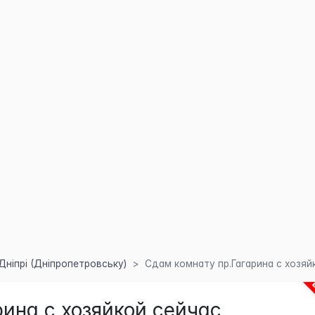
Дніпрі (Дніпропетровську)
Сдам комнату пр.Гагарина с хозяй
ина с хозяйкой сейчас