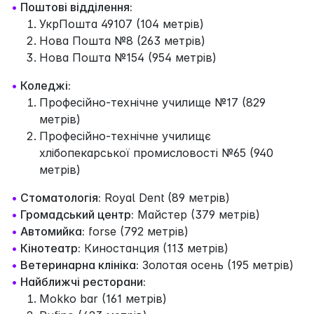
•
Поштові відділення:
УкрПошта 49107 (104 метрів)
Нова Пошта №8 (263 метрів)
Нова Пошта №154 (954 метрів)
•
Коледжі:
Професійно-технічне училище №17 (829
метрів)
Професійно-технічне училищє
хлібопекарської промисловості №65 (940
метрів)
•
Стоматологія:
Royal Dent (89 метрів)
•
Громадський центр:
Майстер (379 метрів)
•
Автомийка:
forse (792 метрів)
•
Кінотеатр:
Киностанция (113 метрів)
•
Ветеринарна клініка:
Золотая осень (195 метрів)
•
Найближчі ресторани:
Mokko bar (161 метрів)