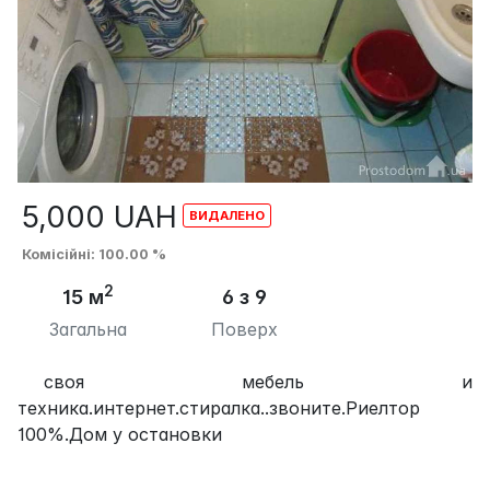
5,000
UAH
Комісійні
: 100.00 %
2
15 м
6 з 9
Загальна
Поверх
своя мебель и
техника.интернет.стиралка..звоните.Риелтор
100%.Дом у остановки