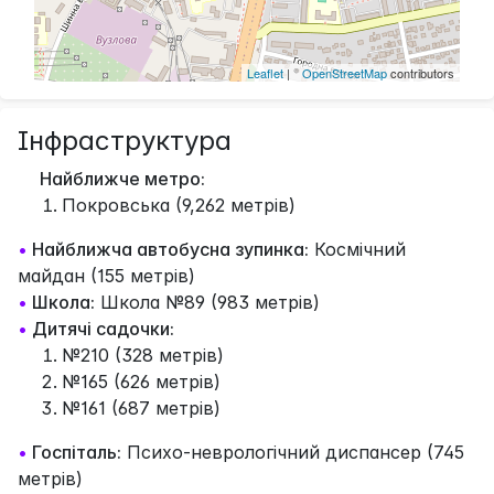
Leaflet
| ©
OpenStreetMap
contributors
Інфраструктура
Найближче метро:
Покровська (9,262 метрів)
•
Найближча автобусна зупинка:
Космічний
майдан (155 метрів)
•
Школа:
Школа №89 (983 метрів)
•
Дитячі садочки:
№210 (328 метрів)
№165 (626 метрів)
№161 (687 метрів)
•
Госпіталь:
Психо-неврологічний диспансер (745
метрів)