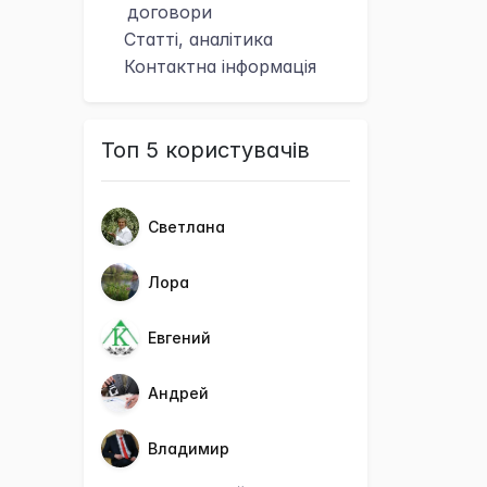
договори
Статті, аналітика
Контактна
інформація
Топ 5 користувачів
Светлана
Лора
Евгений
Андрей
Владимир