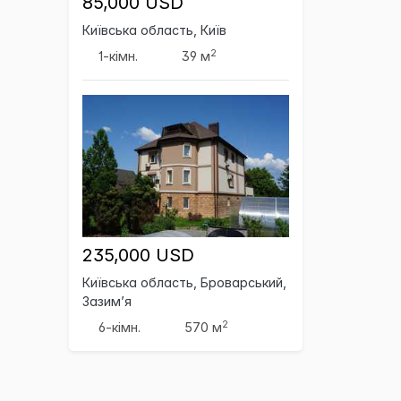
85,000 USD
Київська область, Київ
2
1-кімн.
39 м
235,000 USD
Київська область, Броварський,
Зазим’я
2
6-кімн.
570 м