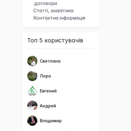
договори
Статті, аналітика
Контактна
інформація
Топ 5 користувачів
Светлана
Лора
Евгений
Андрей
Владимир