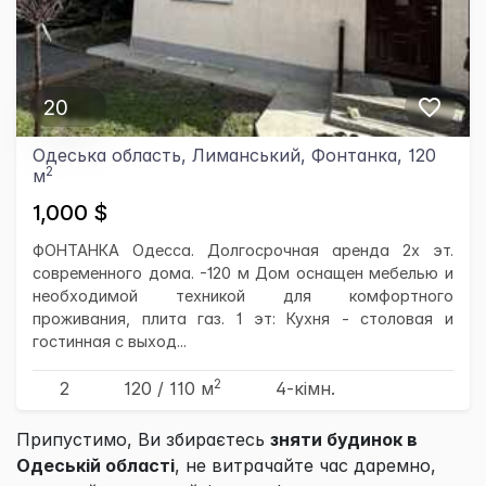
20
Одеська область, Лиманський, Фонтанка, 120
2
м
1,000 $
ФОНТАНКА Одесса. Долгосрочная аренда 2х эт.
современного дома. -120 м Дом оснащен мебелью и
необходимой техникой для комфортного
проживания, плита газ. 1 эт: Кухня - столовая и
гостинная с выход...
2
2
120
/ 110
м
4-кімн.
Припустимо, Ви збираєтесь
зняти будинок в
Одеській області
, не витрачайте час даремно,