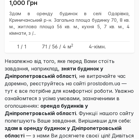
1,000 Грн
Здам в оренду будинок в селі Одарівка,
Криничанський р-н. Загальна площа будинку 70, 8 кв.
м., житлова площа 56 кв. м., кухня 5, 7 кв. м., 4
кімнати, з /...
2
1 / 1
71
/ 56
/ 4
м
4-кімн.
Незалежно від того, яке перед Вами стоїть
завдання, наприклад,
зняти будинок у
Дніпропетровській області
, не витрачайте час
даремно, реєструйтесь на сайті prostodom.ua —
тут є все потрібне для комфортної роботи. Уважно
ознайомтеся з усіма умовами, зазначеними в
оголошеннях:
оренда будинків у
Дніпропетровській області
. Функції нашого сайту
полегшують Ваше завдання. Вирішивши для себе:
здам в оренду будинок у Дніпропетровській
області
— з нами Ви досягнете своєї цілі! Дивіться