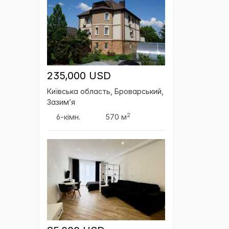
235,000 USD
Київська область, Броварський,
Зазим’я
2
6-кімн.
570 м