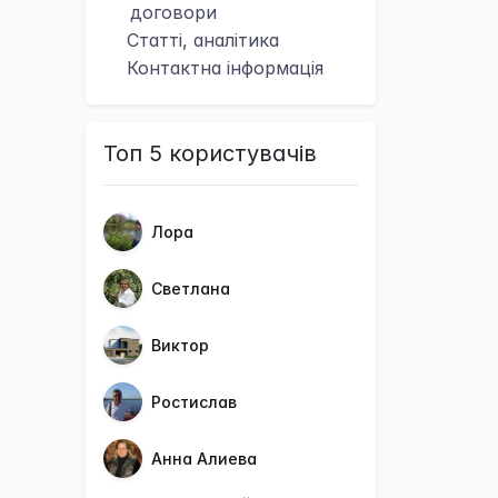
договори
Статті, аналітика
Контактна
інформація
Топ 5 користувачів
Лора
Светлана
Виктор
Ростислав
Анна Алиева