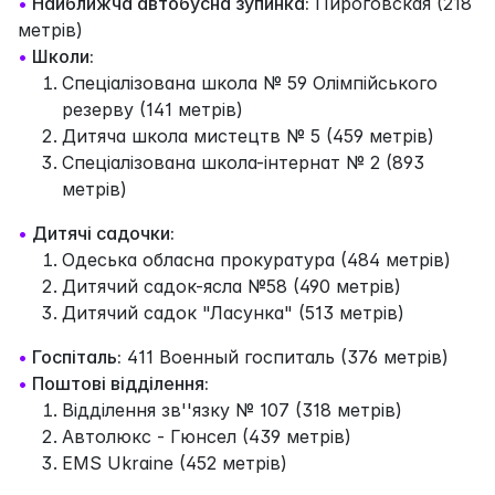
•
Найближча автобусна зупинка:
Пироговская (218
метрів)
•
Школи:
Спеціалізована школа № 59 Олімпійського
резерву (141 метрів)
Дитяча школа мистецтв № 5 (459 метрів)
Спеціалізована школа-інтернат № 2 (893
метрів)
•
Дитячі садочки:
Одеська обласна прокуратура (484 метрів)
Дитячий садок-ясла №58 (490 метрів)
Дитячий садок "Ласунка" (513 метрів)
•
Госпіталь:
411 Военный госпиталь (376 метрів)
•
Поштові відділення:
Відділення зв''язку № 107 (318 метрів)
Автолюкс - Гюнсел (439 метрів)
EMS Ukraine (452 метрів)