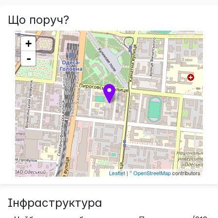
Що поруч?
+
-
Leaflet
| ©
OpenStreetMap
contributors
Інфраструктура