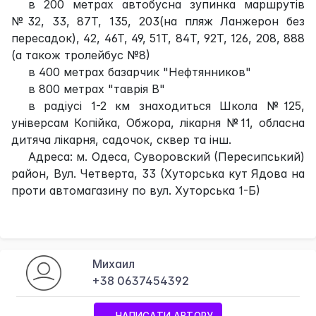
в 200 метрах автобусна зупинка маршрутів
№32, 33, 87Т, 135, 203(на пляж Ланжерон без
пересадок), 42, 46Т, 49, 51Т, 84Т, 92Т, 126, 208, 888
(а також тролейбус №8)
в 400 метрах базарчик "Нефтянников"
в 800 метрах "таврія В"
в радіусі 1-2 км знаходиться Школа №125,
універсам Копійка, Обжора, лікарня №11, обласна
дитяча лікарня, садочок, сквер та інш.
Адреса: м. Одеса, Суворовский (Пересипський)
район, Вул. Четверта, 33 (Хуторська кут Ядова на
проти автомагазину по вул. Хуторська 1-Б)
Михаил
+38 0637454392