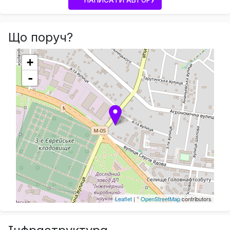
НАПИСАТИ АВТОРУ
Що поруч?
+
-
Leaflet
| ©
OpenStreetMap
contributors