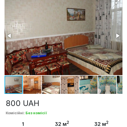
800
UAH
Комісійні
:
Без комісії
2
2
1
32 м
32 м