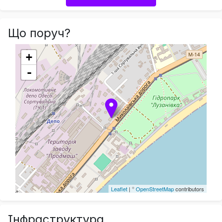
Що поруч?
+
-
Leaflet
| ©
OpenStreetMap
contributors
Інфраструктура