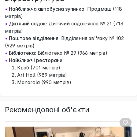
•
Найближча автобусна зупинка:
Продмаш (118
метрів)
•
Дитячий садок:
Дитячий садок-ясла № 21 (713
метрів)
•
Поштове відділення:
Відділення зв''язку № 102
(929 метрів)
•
Бібліотека:
Бібліотека № 29 (966 метрів)
•
Найближчі ресторани:
Краб (701 метрів)
Art Hall (989 метрів)
Manarola (990 метрів)
Рекомендовані об'єкти