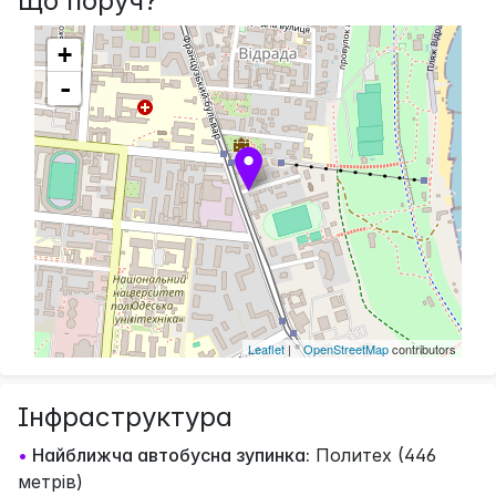
Що поруч?
+
-
Leaflet
| ©
OpenStreetMap
contributors
Інфраструктура
•
Найближча автобусна зупинка:
Политех (446
метрів)