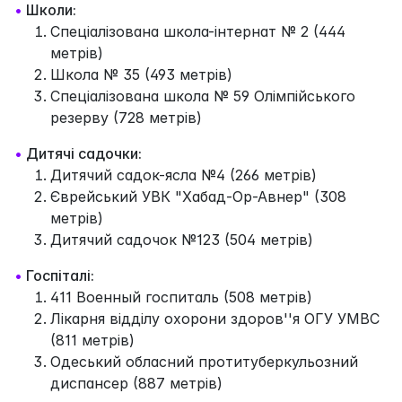
•
Школи:
Спеціалізована школа-інтернат № 2 (444
метрів)
Школа № 35 (493 метрів)
Спеціалізована школа № 59 Олімпійського
резерву (728 метрів)
•
Дитячі садочки:
Дитячий садок-ясла №4 (266 метрів)
Єврейський УВК "Хабад-Ор-Авнер" (308
метрів)
Дитячий садочок №123 (504 метрів)
•
Госпіталі:
411 Военный госпиталь (508 метрів)
Лікарня відділу охорони здоров''я ОГУ УМВС
(811 метрів)
Одеський обласний протитуберкульозний
диспансер (887 метрів)