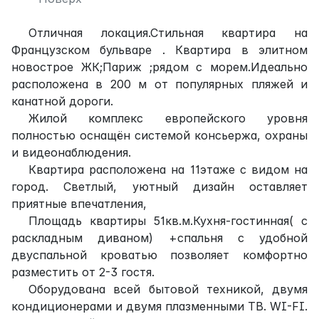
Отличная локация.Стильная квартира на
Французском бульваре . Квартира в элитном
новострое ЖК;Париж ;рядом с морем.Идеально
расположена в 200 м от популярных пляжей и
канатной дороги.
Жилой комплекс европейского уровня
полностью оснащён системой консьержа, охраны
и видеонаблюдения.
Квартира расположена на 11этаже с видом на
город. Светлый, уютный дизайн оставляет
приятные впечатления,
Площадь квартиры 51кв.м.Кухня-гостинная( с
раскладным диваном) +спальня с удобной
двуспальной кроватью позволяет комфортно
разместить от 2-3 гостя.
Оборудована всей бытовой техникой, двумя
кондиционерами и двумя плазменными ТВ. WI-FI.