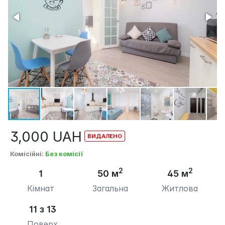
3,000
UAH
Комісійні
:
Без комісії
2
2
1
50 м
45 м
Кімнат
Загальна
Житлова
11 з 13
Поверх