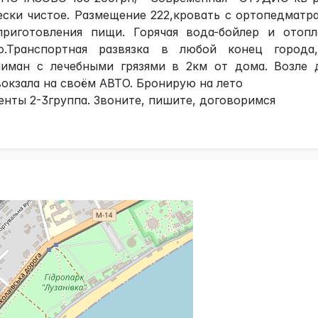
ски чистое. Размещение 222,кровать с ортопедматр
риготовления пищи. Горячая вода-бойлер и отопл
то.Транспортная развязка в любой конец города
лиман с лечебными грязями в 2км от дома. Возле 
вокзала на своём АВТО. Бронирую на лето
ты 2-3группа. Звоните, пишите, договоримся