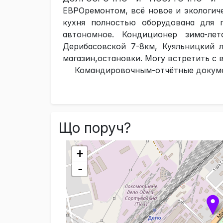
ЕВРОремонтом, всё новое и экологиче
кухня полностью оборудована для п
автономное. Кондиционер зима-ле
Дерибасовской 7-8км, Куяльницкий 
магазин,остановки. Могу встретить с 
Командировочным-отчётные докумен
Що поруч?
+
-