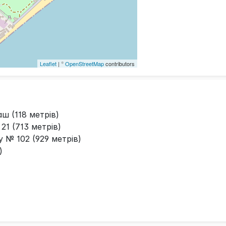
Leaflet
| ©
OpenStreetMap
contributors
 (118 метрів)
1 (713 метрів)
у № 102 (929 метрів)
)