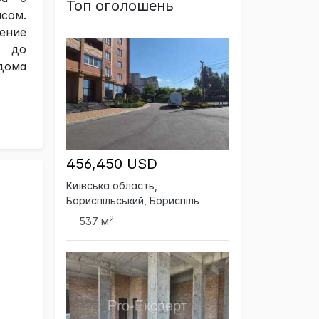
Топ оголошень
асом.
ение
, до
дома
456,450 USD
Київська область,
Бориспільський, Бориспіль
2
537 м