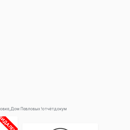
×
овка,Дом Павловых !отчётдокум
ВИДАЛЕНО