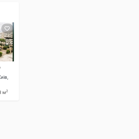
D
иїв,
2
8 м