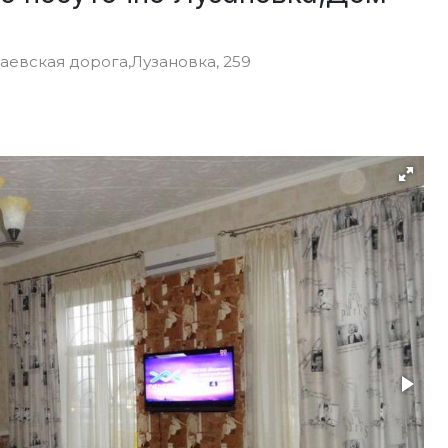
аевская дорога,Лузановка, 259