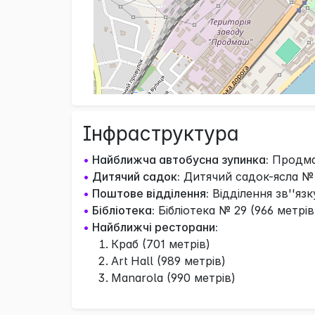
Інфраструктура
•
Найближча автобусна зупинка:
Продмаш
•
Дитячий садок:
Дитячий садок-ясла № 2
•
Поштове відділення:
Відділення зв''язк
•
Бібліотека:
Бібліотека № 29 (966 метрів
•
Найближчі ресторани:
Краб (701 метрів)
Art Hall (989 метрів)
Manarola (990 метрів)