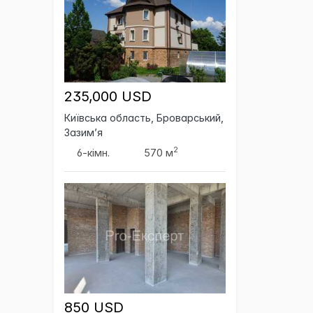
235,000 USD
Київська область, Броварський,
Зазим’я
2
6-кімн.
570 м
850 USD