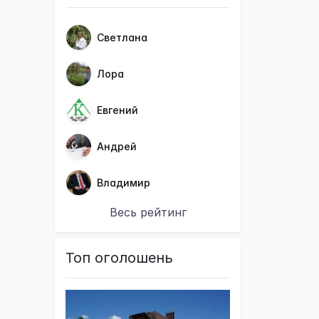
Светлана
Лора
Евгений
Андрей
Владимир
Весь рейтинг
Топ оголошень