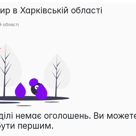
р в Харківській області
й області
ділі немає оголошень. Ви может
бути першим.