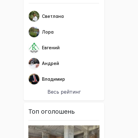
Светлана
Лора
Евгений
Андрей
Владимир
Весь рейтинг
Топ оголошень