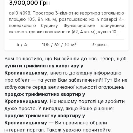
3,900,000 Грн
as1014098. Простора 3-кімнатна квартира загальною
площею 105, 84 кв. м, розташована на 4 поверсі 4-
поверхового будинку. Функціональне планування
включає три житлові кімнати (62, 4 кв. м), кухню 10,...
2
4 / 4
105
/ 62
/ 10
м
3-кімн.
Вам пощастило, що Ви зайшли до нас. Тепер, щоб
купити трикімнатну квартиру у
Кропивницькому
, внесіть докладну інформацію
про об'єкт — та успіх Вам забезпечений! Тут Ви не
заблукаєте серед величезної кількості оголошень:
продаж трикімнатних квартир у
Кропивницькому
. На нашому порталі це зробити
дуже просто. У випадку, якщо Ваше рішення:
продам трикімнатну квартиру у
Кропивницькому
— Ви правильно обрали
інтернет-портал. Також уважно прочитайте