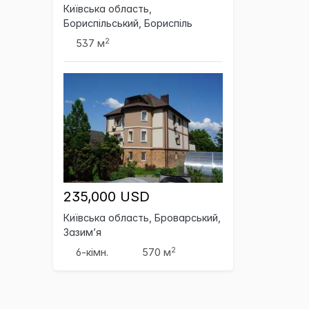
Київська область,
Бориспільський, Бориспіль
2
537 м
235,000 USD
Київська область, Броварський,
Зазим’я
2
6-кімн.
570 м