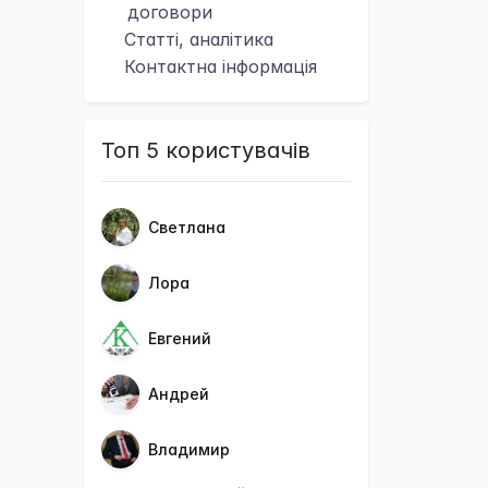
договори
Статті, аналітика
Контактна
інформація
Топ 5 користувачів
Светлана
Лора
Евгений
Андрей
Владимир