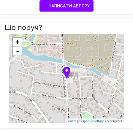
НАПИСАТИ АВТОРУ
Що поруч?
+
-
Leaflet
| ©
OpenStreetMap
contributors