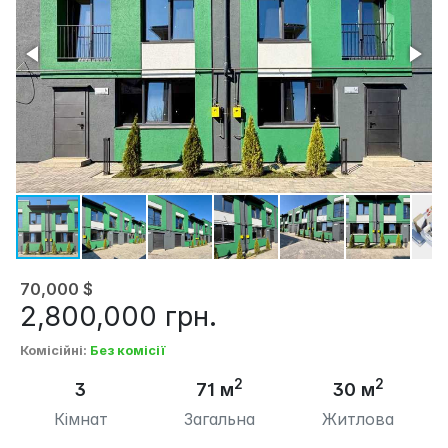
70,000
$
2,800,000
грн.
Комісійні
:
Без комісії
2
2
3
71 м
30 м
Кімнат
Загальна
Житлова