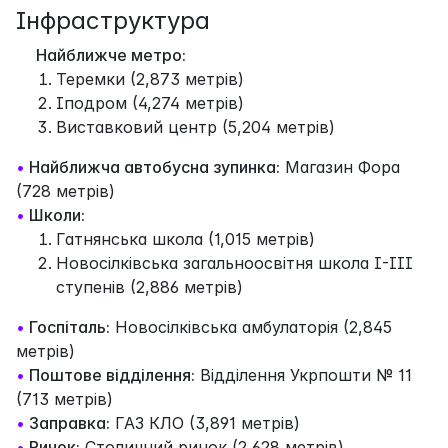
Інфраструктура
Найближче метро:
Теремки (2,873 метрів)
Іподром (4,274 метрів)
Виставковий центр (5,204 метрів)
•
Найближча автобусна зупинка:
Магазин Фора
(728 метрів)
•
Школи:
Гатнянська школа (1,015 метрів)
Новосілківська загальноосвітня школа I-III
ступенів (2,886 метрів)
•
Госпіталь:
Новосілківська амбулаторія (2,845
метрів)
•
Поштове відділення:
Відділення Укрпошти № 11
(713 метрів)
•
Заправка:
ГАЗ КЛО (3,891 метрів)
•
Ринок:
Столичний ринок (2,628 метрів)