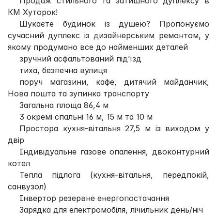
Продаж стильного та затишного дуплексу в
КМ Хуторок!
Шукаєте будинок із душею? Пропонуємо
сучасний дуплекс із дизайнерським ремонтом, у
якому продумано все до найменших деталей
зручний асфальтований під’їзд
тиха, безпечна вулиця
поруч магазини, кафе, дитячий майданчик,
Нова пошта та зупинка транспорту
Загальна площа 86,4 м
3 окремі спальні 16 м, 15 м та 10 м
Простора кухня-вітальня 27,5 м із виходом у
двір
Індивідуальне газове опалення, двоконтурний
котел
Тепла підлога (кухня-вітальня, передпокій,
санвузол)
Інвертор резервне енергопостачання
Зарядка для електромобіля, лічильник день/ніч