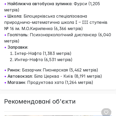
•
Найближча автобусна зупинка:
Фурси (1,205
метрів)
•
Школа:
Білоцерківська спеціалізована
природничо-математична школа І – ІІІ ступенів
№ 16 ім. М.О.Кириленка (6,366 метрів)
•
Госпіталь:
Психонаркологічний диспансер (6,040
метрів)
•
Заправки:
Інтер-Нафта (1,383 метрів)
Интер-Нафта (6,531 метрів)
•
Ринок:
Базарчик Пионерская (5,462 метрів)
•
Автовокзал:
Біла Церква - Київ (8,191 метрів)
•
Магазин:
Продуктова хата (1,264 метрів)
Рекомендовані об'єкти