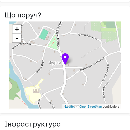
Що поруч?
+
-
Leaflet
| ©
OpenStreetMap
contributors
Інфраструктура